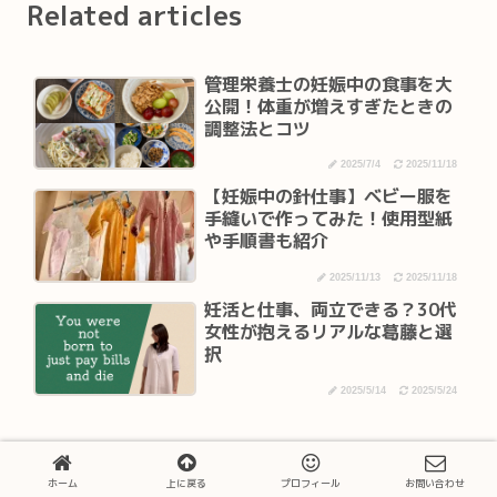
Related articles
管理栄養士の妊娠中の食事を大
公開！体重が増えすぎたときの
調整法とコツ
2025/7/4
2025/11/18
【妊娠中の針仕事】ベビー服を
手縫いで作ってみた！使用型紙
や手順書も紹介
2025/11/13
2025/11/18
妊活と仕事、両立できる？30代
女性が抱えるリアルな葛藤と選
択
2025/5/14
2025/5/24
ホーム
上に戻る
プロフィール
お問い合わせ